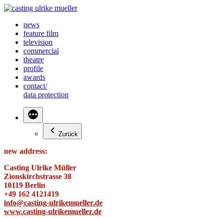
Zum
Inhalt
news
springen
feature film
television
commercial
theatre
profile
awards
contact/
data protection
Zurück
new address:
Casting Ulrike Müller
Zionskirchstrasse 38
10119 Berlin
+49 162 4121419
info@casting-ulrikemueller.de
www.casting-ulrikemueller.de