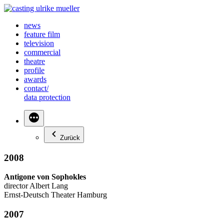
Zum
Inhalt
news
springen
feature film
television
commercial
theatre
profile
awards
contact/
data protection
Zurück
2008
Antigone von Sophokles
director Albert Lang
Ernst-Deutsch Theater Hamburg
2007